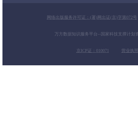
网络出版服务许可证：(署)网出证(京)字第072号
万方数据知识服务平台--国家科技支撑计划资助项
京ICP证：010071
营业执